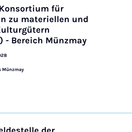
Konsortium für
n zu materiellen und
ulturgütern
2) - Bereich Münzmay
028
eas Münzmay
ldestelle der