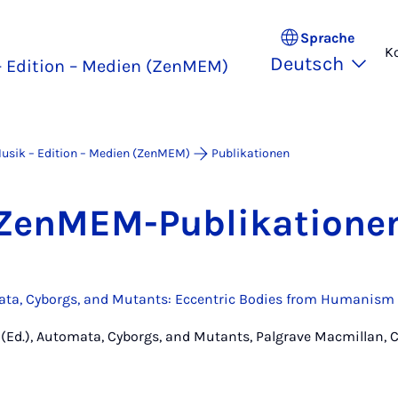
Sprache
K
Deutsch
 Edition – Medien (ZenMEM)
usik – Edition – Medien (ZenMEM)
Publikationen
Zen­MEM-Pu­bli­ka­ti­o­ne
mata, Cyborgs, and Mutants: Eccentric Bodies from Humanis
ler (Ed.), Automata, Cyborgs, and Mutants, Palgrave Macmillan,