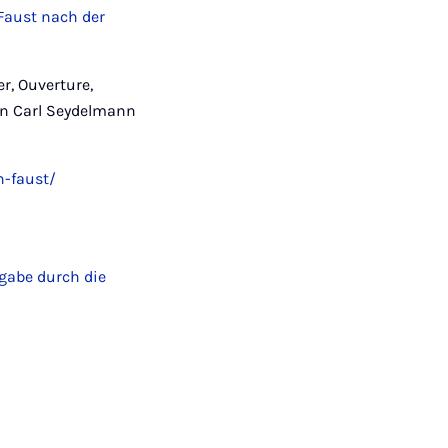
 Faust nach der
r, Ouverture,
on Carl Seydelmann
n-faust/
gabe durch die