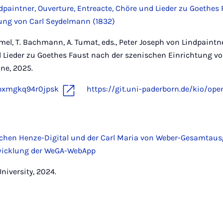
dpaintner, Ouverture, Entreacte, Chöre und Lieder zu Goethes
ung von Carl Seydelmann (1832)
el, T. Bachmann, A. Tumat, eds., Peter Joseph von Lindpaintne
d Lieder zu Goethes Faust nach der szenischen Einrichtung v
ne, 2025.
pxmgkq94r0jpsk
https://git.uni-paderborn.de/kio/ope
schen Henze-Digital und der Carl Maria von Weber-Gesamtaus
twicklung der WeGA-WebApp
University, 2024.