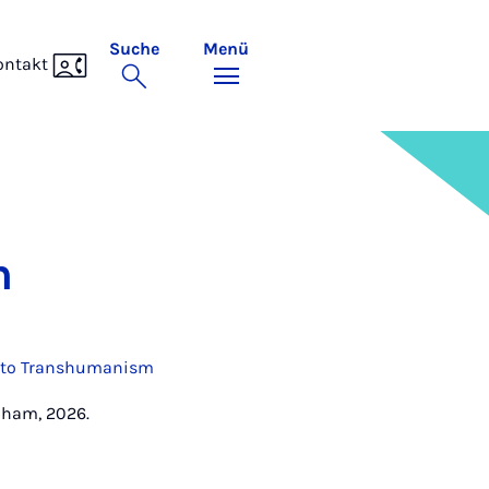
Suche
Menü
ontakt
n
m to Transhumanism
 Cham, 2026.