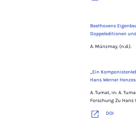
Beethovens Eigenbea
Doppeleditionen und
A. Münzmay, (n.d.).
„Ein Komponistenleb
Hans Werner Henzes
A. Tumat, in: A. Tumat
Forschung Zu Hans W
DOI