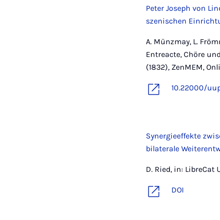
Peter Joseph von Lin
szenischen Einricht
A. Münzmay, L. Frömm
Entreacte, Chöre un
(1832), ZenMEM, Onli
10.22000/uu
Synergieeffekte zwi
bilaterale Weiteren
D. Ried, in: LibreCat 
DOI