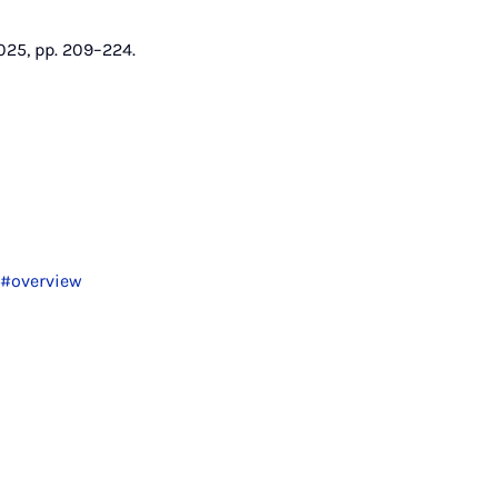
025, pp. 209–224.
l#overview