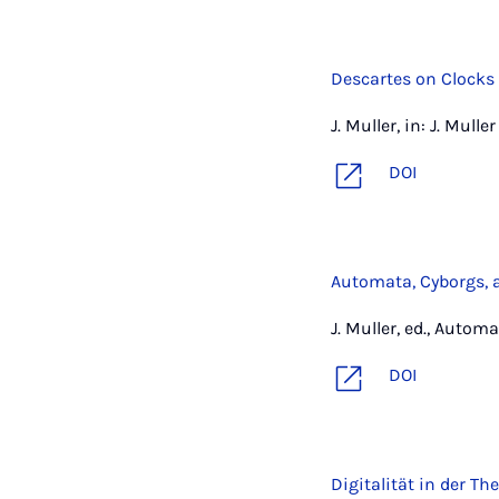
Descartes on Clock
J. Muller, in: J. Mul
DOI
Automata, Cyborgs,
J. Muller, ed., Auto
DOI
Digitalität in der T