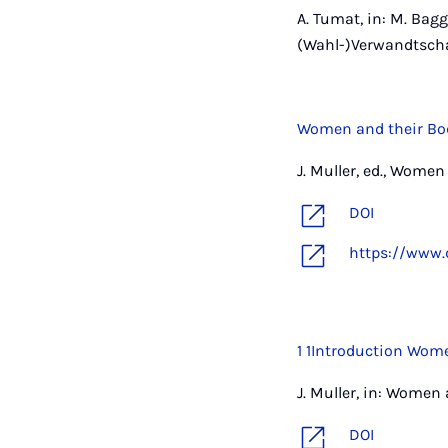
A. Tumat, in: M. Bagg
(Wahl-)Verwandtschaf
Women and their Bo
J. Muller, ed., Women
DOI
https://www.
1 1Introduction Wome
J. Muller, in: Women 
DOI