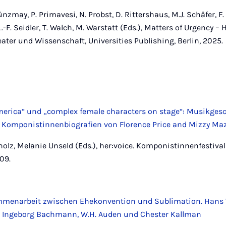
Münzmay, P. Primavesi, N. Probst, D. Rittershaus, M.J. Schäfer, F. 
 L.-F. Seidler, T. Walch, M. Warstatt (Eds.), Matters of Urgency
ater und Wissenschaft, Universities Publishing, Berlin, 2025.
America“ und „complex female characters on stage“: Musikgesc
Komponistinnenbiografien von Florence Price and Mizzy Maz
holz, Melanie Unseld (Eds.), her:voice. Komponistinnenfestival 
09.
mmenarbeit zwischen Ehekonvention und Sublimation. Hans
 Ingeborg Bachmann, W.H. Auden und Chester Kallman